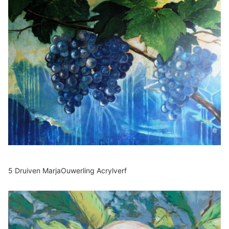
5 Druiven MarjaOuwerling Acrylverf