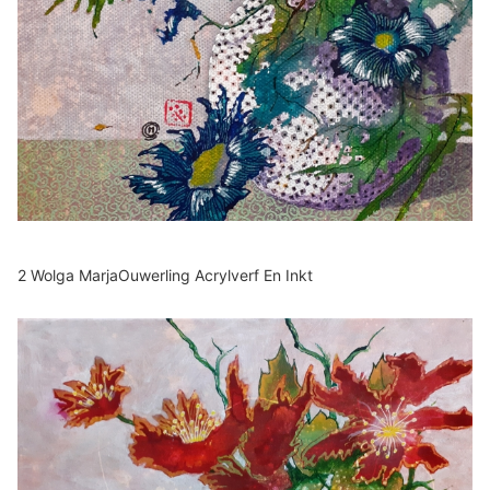
2 Wolga MarjaOuwerling Acrylverf En Inkt